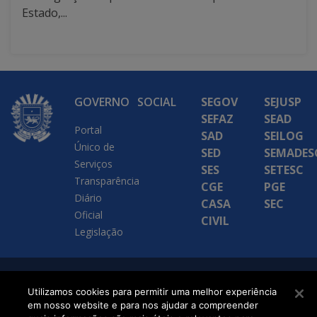
Estado,...
GOVERNO
SOCIAL
SEGOV
SEJUSP
SEFAZ
SEAD
Portal
SAD
SEILOG
Único de
SED
SEMADES
Serviços
SES
SETESC
Transparência
CGE
PGE
Diário
CASA
SEC
Oficial
CIVIL
Legislação
SETDIG | Secretaria-
Utilizamos cookies para permitir uma melhor experiência
Executiva de
em nosso website e para nos ajudar a compreender