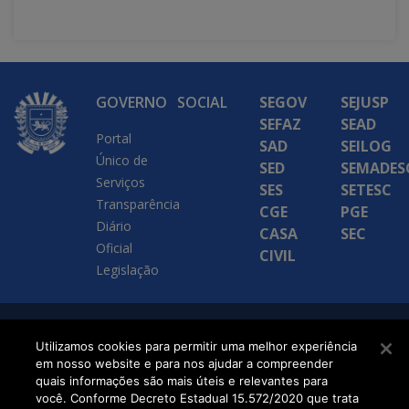
GOVERNO
SOCIAL
SEGOV
SEJUSP
SEFAZ
SEAD
Portal
SAD
SEILOG
Único de
SED
SEMADES
Serviços
SES
SETESC
Transparência
CGE
PGE
Diário
CASA
SEC
Oficial
CIVIL
Legislação
SETDIG | Secretaria-
Utilizamos cookies para permitir uma melhor experiência
em nosso website e para nos ajudar a compreender
Executiva de
quais informações são mais úteis e relevantes para
Transformação Digital
você. Conforme Decreto Estadual 15.572/2020 que trata