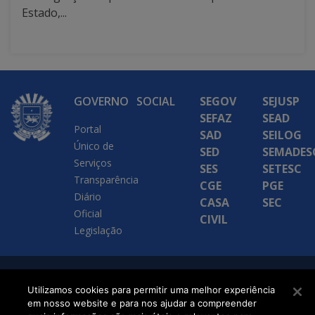
Estado,...
GOVERNO
SOCIAL
SEGOV
SEJUSP
SEFAZ
SEAD
Portal
SAD
SEILOG
Único de
SED
SEMADES
Serviços
SES
SETESC
Transparência
CGE
PGE
Diário
CASA
SEC
Oficial
CIVIL
Legislação
SETDIG | Secretaria-
Utilizamos cookies para permitir uma melhor experiência
Executiva de
em nosso website e para nos ajudar a compreender