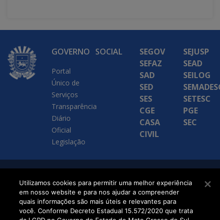
GOVERNO
SOCIAL
SEGOV
SEJUSP
SEFAZ
SEAD
Portal
SAD
SEILOG
Único de
SED
SEMADES
Serviços
SES
SETESC
Transparência
CGE
PGE
Diário
CASA
SEC
Oficial
CIVIL
Legislação
SETDIG | Secretaria-
Utilizamos cookies para permitir uma melhor experiência
em nosso website e para nos ajudar a compreender
Executiva de
quais informações são mais úteis e relevantes para
Transformação Digital
você. Conforme Decreto Estadual 15.572/2020 que trata