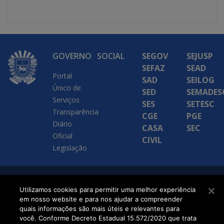
GOVERNO
SOCIAL
SEGOV
SEJUSP
SEFAZ
SEAD
Portal
SAD
SEILOG
Único de
SED
SEMADES
Serviços
SES
SETESC
Transparência
CGE
PGE
Diário
CASA
SEC
Oficial
CIVIL
Legislação
SETDIG | Secretaria-
Utilizamos cookies para permitir uma melhor experiência
em nosso website e para nos ajudar a compreender
Executiva de
quais informações são mais úteis e relevantes para
Transformação Digital
você. Conforme Decreto Estadual 15.572/2020 que trata