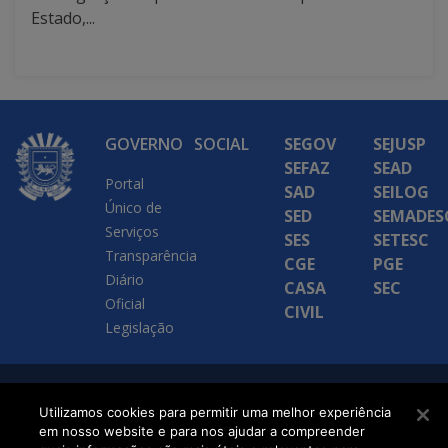
Estado,...
GOVERNO
SOCIAL
SEGOV
SEJUSP
SEFAZ
SEAD
Portal
SAD
SEILOG
Único de
SED
SEMADES
Serviços
SES
SETESC
Transparência
CGE
PGE
Diário
CASA
SEC
Oficial
CIVIL
Legislação
SETDIG | Secretaria-
Utilizamos cookies para permitir uma melhor experiência
Executiva de
em nosso website e para nos ajudar a compreender