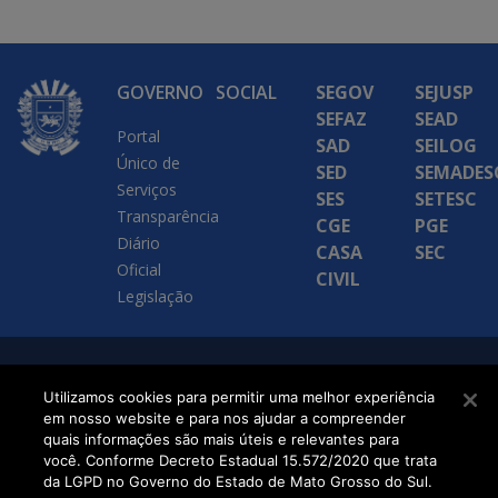
GOVERNO
SOCIAL
SEGOV
SEJUSP
SEFAZ
SEAD
Portal
SAD
SEILOG
Único de
SED
SEMADES
Serviços
SES
SETESC
Transparência
CGE
PGE
Diário
CASA
SEC
Oficial
CIVIL
Legislação
SETDIG | Secretaria-
Utilizamos cookies para permitir uma melhor experiência
Executiva de
em nosso website e para nos ajudar a compreender
quais informações são mais úteis e relevantes para
Transformação Digital
você. Conforme Decreto Estadual 15.572/2020 que trata
da LGPD no Governo do Estado de Mato Grosso do Sul.