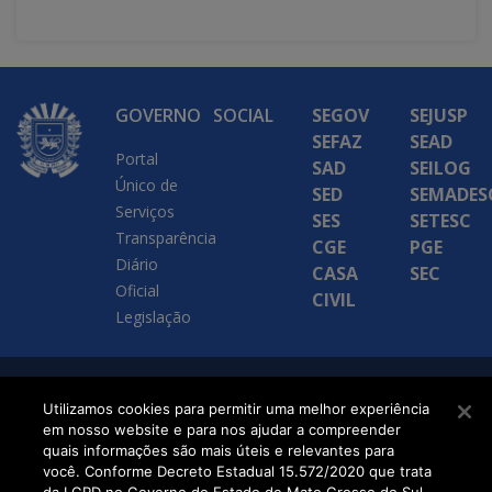
GOVERNO
SOCIAL
SEGOV
SEJUSP
SEFAZ
SEAD
Portal
SAD
SEILOG
Único de
SED
SEMADES
Serviços
SES
SETESC
Transparência
CGE
PGE
Diário
CASA
SEC
Oficial
CIVIL
Legislação
SETDIG | Secretaria-
Utilizamos cookies para permitir uma melhor experiência
em nosso website e para nos ajudar a compreender
Executiva de
quais informações são mais úteis e relevantes para
Transformação Digital
você. Conforme Decreto Estadual 15.572/2020 que trata