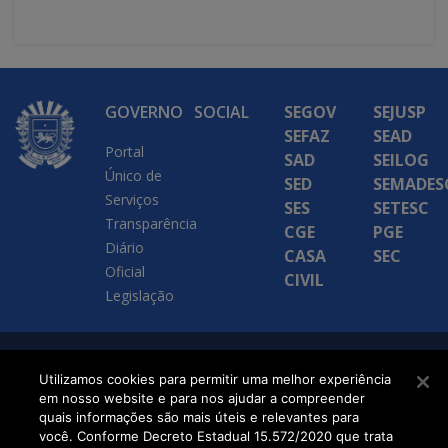
GOVERNO
SOCIAL
SEGOV
SEJUSP
SEFAZ
SEAD
Portal
SAD
SEILOG
Único de
SED
SEMADES
Serviços
SES
SETESC
Transparência
CGE
PGE
Diário
CASA
SEC
Oficial
CIVIL
Legislação
SETDIG | Secretaria-
Utilizamos cookies para permitir uma melhor experiência
em nosso website e para nos ajudar a compreender
Executiva de
quais informações são mais úteis e relevantes para
Transformação Digital
você. Conforme Decreto Estadual 15.572/2020 que trata