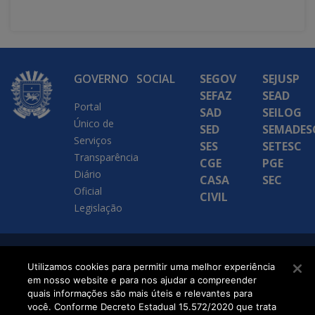
GOVERNO
SOCIAL
SEGOV
SEJUSP
SEFAZ
SEAD
Portal
SAD
SEILOG
Único de
SED
SEMADES
Serviços
SES
SETESC
Transparência
CGE
PGE
Diário
CASA
SEC
Oficial
CIVIL
Legislação
SETDIG | Secretaria-
Utilizamos cookies para permitir uma melhor experiência
em nosso website e para nos ajudar a compreender
Executiva de
quais informações são mais úteis e relevantes para
Transformação Digital
você. Conforme Decreto Estadual 15.572/2020 que trata