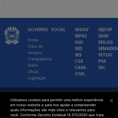
GOVERNO
SOCIAL
SEGOV
SEJUSP
SEFAZ
SEAD
Portal
SAD
SEILOG
Único de
SED
SEMADES
Serviços
SES
SETESC
Transparência
CGE
PGE
Diário
CASA
SEC
Oficial
CIVIL
Legislação
SETDIG | Secretaria-
Utilizamos cookies para permitir uma melhor experiência
em nosso website e para nos ajudar a compreender
Executiva de
quais informações são mais úteis e relevantes para
Transformação Digital
você. Conforme Decreto Estadual 15.572/2020 que trata