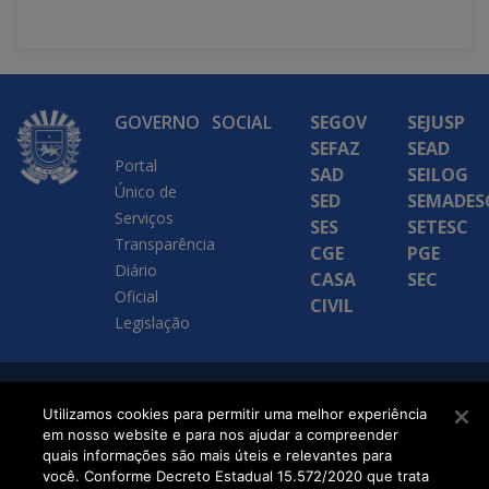
GOVERNO
SOCIAL
SEGOV
SEJUSP
SEFAZ
SEAD
Portal
SAD
SEILOG
Único de
SED
SEMADES
Serviços
SES
SETESC
Transparência
CGE
PGE
Diário
CASA
SEC
Oficial
CIVIL
Legislação
SETDIG | Secretaria-
Utilizamos cookies para permitir uma melhor experiência
em nosso website e para nos ajudar a compreender
Executiva de
quais informações são mais úteis e relevantes para
Transformação Digital
você. Conforme Decreto Estadual 15.572/2020 que trata