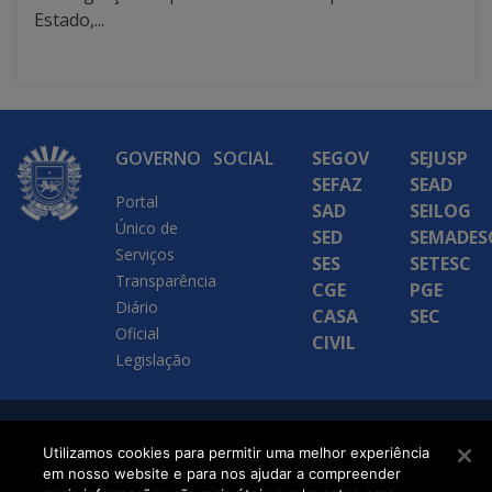
Estado,...
GOVERNO
SOCIAL
SEGOV
SEJUSP
SEFAZ
SEAD
Portal
SAD
SEILOG
Único de
SED
SEMADES
Serviços
SES
SETESC
Transparência
CGE
PGE
Diário
CASA
SEC
Oficial
CIVIL
Legislação
SETDIG | Secretaria-
Utilizamos cookies para permitir uma melhor experiência
Executiva de
em nosso website e para nos ajudar a compreender