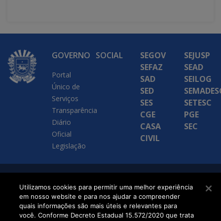
GOVERNO
SOCIAL
SEGOV
SEJUSP
SEFAZ
SEAD
Portal
SAD
SEILOG
Único de
SED
SEMADES
Serviços
SES
SETESC
Transparência
CGE
PGE
Diário
CASA
SEC
Oficial
CIVIL
Legislação
SETDIG | Secretaria-
Utilizamos cookies para permitir uma melhor experiência
em nosso website e para nos ajudar a compreender
Executiva de
quais informações são mais úteis e relevantes para
Transformação Digital
você. Conforme Decreto Estadual 15.572/2020 que trata