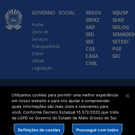
GOVERNO
SOCIAL
SEGOV
SEJUSP
SEFAZ
SEAD
Portal
SAD
SEILOG
Único de
SED
SEMADES
Serviços
SES
SETESC
Transparência
CGE
PGE
Diário
CASA
SEC
Oficial
CIVIL
Legislação
SETDIG | Secretaria-
Utilizamos cookies para permitir uma melhor experiência
Executiva de
em nosso website e para nos ajudar a compreender
quais informações são mais úteis e relevantes para
Transformação Digital
você. Conforme Decreto Estadual 15.572/2020 que trata
da LGPD no Governo do Estado de Mato Grosso do Sul.
Definições de cookies
Prosseguir com todos