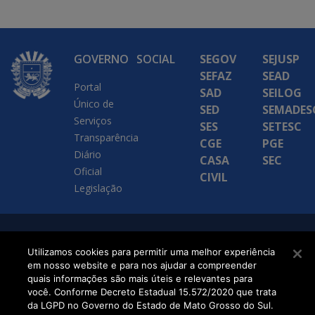
GOVERNO
SOCIAL
SEGOV
SEJUSP
SEFAZ
SEAD
Portal
SAD
SEILOG
Único de
SED
SEMADES
Serviços
SES
SETESC
Transparência
CGE
PGE
Diário
CASA
SEC
Oficial
CIVIL
Legislação
SETDIG | Secretaria-
Utilizamos cookies para permitir uma melhor experiência
Executiva de
em nosso website e para nos ajudar a compreender
quais informações são mais úteis e relevantes para
Transformação Digital
você. Conforme Decreto Estadual 15.572/2020 que trata
da LGPD no Governo do Estado de Mato Grosso do Sul.