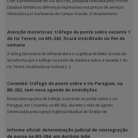
Com a proximidade do Dia dos Pais, pesquisa realizada pelo Procon
Estadual identificou diferenças expressivas nos preços de serviços
oferecidos por barbearias de Campo Grande. O levantamento
analisou 18 tipos […]
Atenção motoristas: tráfego da ponte sobre vazante 1
do rio Tereré, na MS-243, ficará interditado no fim de
semana
A Seilog (Secretaria de Infraestrutura e Logística) de Mato Grosso do
Sul informa que o tráfego na ponte de madeira sobre a vazante 1 do
rio Tereré, localizada na rodovia […]
Corumbá: tráfego da ponte sobre o rio Paraguai, na
BR-262, tem nova agenda de interdições
Novas interrupções de tráfego ocorrerão na ponte sobre o rio
Paraguai, em Corumbá, na BR-262, durante o mês de agosto.
Gerenciadas pela Agesul (Agência Estadual de Gestão de
Empreendimentos), as […]
Informe oficial: determinação judicial de reintegração
de posse na MS-384, em Antônio João