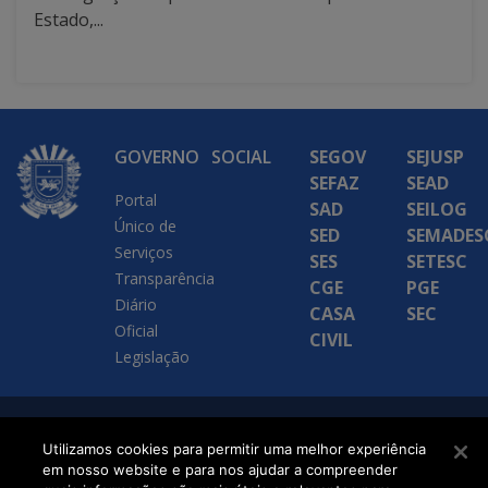
Estado,...
GOVERNO
SOCIAL
SEGOV
SEJUSP
SEFAZ
SEAD
Portal
SAD
SEILOG
Único de
SED
SEMADES
Serviços
SES
SETESC
Transparência
CGE
PGE
Diário
CASA
SEC
Oficial
CIVIL
Legislação
SETDIG | Secretaria-
Utilizamos cookies para permitir uma melhor experiência
Executiva de
em nosso website e para nos ajudar a compreender