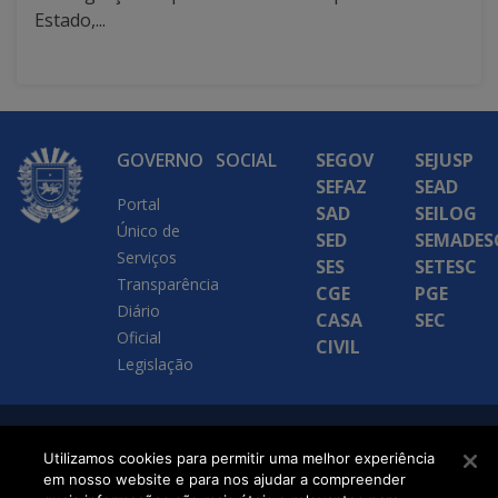
Estado,...
GOVERNO
SOCIAL
SEGOV
SEJUSP
SEFAZ
SEAD
Portal
SAD
SEILOG
Único de
SED
SEMADES
Serviços
SES
SETESC
Transparência
CGE
PGE
Diário
CASA
SEC
Oficial
CIVIL
Legislação
SETDIG | Secretaria-
Utilizamos cookies para permitir uma melhor experiência
Executiva de
em nosso website e para nos ajudar a compreender