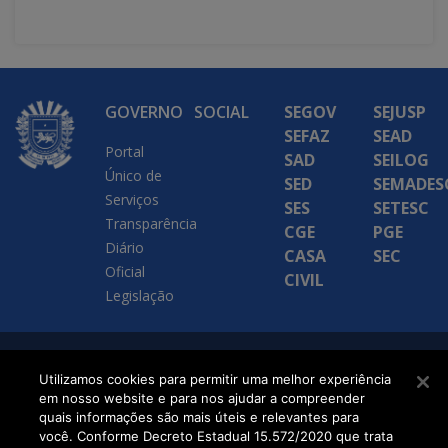
GOVERNO
SOCIAL
SEGOV
SEJUSP
SEFAZ
SEAD
Portal
SAD
SEILOG
Único de
SED
SEMADES
Serviços
SES
SETESC
Transparência
CGE
PGE
Diário
CASA
SEC
Oficial
CIVIL
Legislação
SETDIG | Secretaria-
Utilizamos cookies para permitir uma melhor experiência
em nosso website e para nos ajudar a compreender
Executiva de
quais informações são mais úteis e relevantes para
Transformação Digital
você. Conforme Decreto Estadual 15.572/2020 que trata