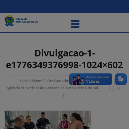
Divulgacao-1-
e1776349376998-1024×602
Kamilla Nunes Ratier Camacho
24/abril/2026 2:59 pm
Agência de Noticias do Governo de Mato Grosso do Sul