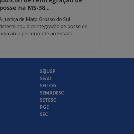
judicial de reintegração de
posse na MS-38...
A Justiça de Mato Grosso do Sul
determinou a reintegração de posse de
uma área pertencente ao Estado,...
SEJUSP
SEAD
SEILOG
SEMADESC
SETESC
PGE
SEC