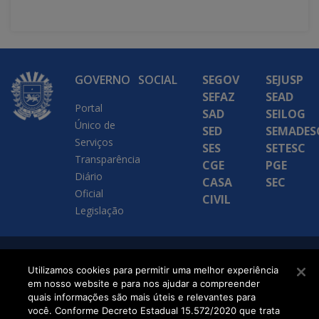
GOVERNO
SOCIAL
SEGOV
SEJUSP
SEFAZ
SEAD
Portal
SAD
SEILOG
Único de
SED
SEMADES
Serviços
SES
SETESC
Transparência
CGE
PGE
Diário
CASA
SEC
Oficial
CIVIL
Legislação
SETDIG | Secretaria-
Utilizamos cookies para permitir uma melhor experiência
em nosso website e para nos ajudar a compreender
Executiva de
quais informações são mais úteis e relevantes para
Transformação Digital
você. Conforme Decreto Estadual 15.572/2020 que trata