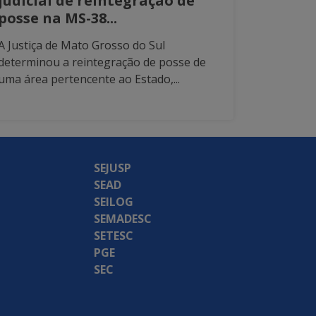
judicial de reintegração de
posse na MS-38...
A Justiça de Mato Grosso do Sul
determinou a reintegração de posse de
uma área pertencente ao Estado,...
SEJUSP
SEAD
SEILOG
SEMADESC
SETESC
PGE
SEC