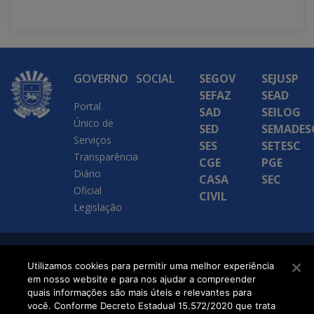
GOVERNO
SOCIAL
SEGOV
SEJUSP
SEFAZ
SEAD
Portal
SAD
SEILOG
Único de
SED
SEMADES
Serviços
SES
SETESC
Transparência
CGE
PGE
Diário
CASA
SEC
Oficial
CIVIL
Legislação
SETDIG | Secretaria-
Utilizamos cookies para permitir uma melhor experiência
em nosso website e para nos ajudar a compreender
Executiva de
quais informações são mais úteis e relevantes para
Transformação Digital
você. Conforme Decreto Estadual 15.572/2020 que trata