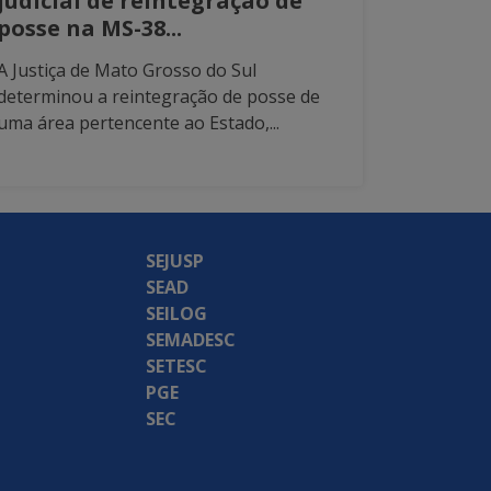
judicial de reintegração de
posse na MS-38...
A Justiça de Mato Grosso do Sul
determinou a reintegração de posse de
uma área pertencente ao Estado,...
SEJUSP
SEAD
SEILOG
SEMADESC
SETESC
PGE
SEC