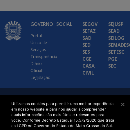
GOVERNO
SOCIAL
SEGOV
SEJUSP
SEFAZ
SEAD
Portal
SAD
SEILOG
Único de
SED
SEMADES
Serviços
SES
SETESC
Transparência
CGE
PGE
Diário
CASA
SEC
Oficial
CIVIL
Legislação
SETDIG | Secretaria-
Utilizamos cookies para permitir uma melhor experiência
Executiva de
em nosso website e para nos ajudar a compreender
quais informações são mais úteis e relevantes para
Transformação Digital
você. Conforme Decreto Estadual 15.572/2020 que trata
da LGPD no Governo do Estado de Mato Grosso do Sul.