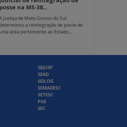
judicial de reintegração de
posse na MS-38...
A Justiça de Mato Grosso do Sul
determinou a reintegração de posse de
uma área pertencente ao Estado,...
SEJUSP
SEAD
SEILOG
SEMADESC
SETESC
PGE
SEC