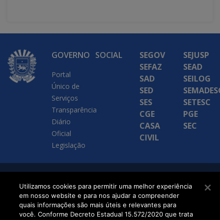
GOVERNO
SOCIAL
SEGOV
SEJUSP
SEFAZ
SEAD
Portal
SAD
SEILOG
Único de
SED
SEMADES
Serviços
SES
SETESC
Transparência
CGE
PGE
Diário
CASA
SEC
Oficial
CIVIL
Legislação
SETDIG | Secretaria-
Utilizamos cookies para permitir uma melhor experiência
em nosso website e para nos ajudar a compreender
Executiva de
quais informações são mais úteis e relevantes para
Transformação Digital
você. Conforme Decreto Estadual 15.572/2020 que trata