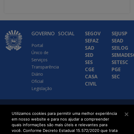
GOVERNO
SOCIAL
SEGOV
SEJUSP
SEFAZ
SEAD
Portal
SAD
SEILOG
Único de
SED
SEMADES
Serviços
SES
SETESC
Transparência
CGE
PGE
Diário
CASA
SEC
Oficial
CIVIL
Legislação
SETDIG | Secretaria-
Utilizamos cookies para permitir uma melhor experiência
em nosso website e para nos ajudar a compreender
Executiva de
quais informações são mais úteis e relevantes para
Transformação Digital
você. Conforme Decreto Estadual 15.572/2020 que trata