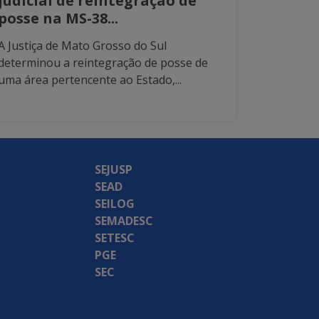
judicial de reintegração de
posse na MS-38...
A Justiça de Mato Grosso do Sul
determinou a reintegração de posse de
uma área pertencente ao Estado,...
SEJUSP
SEAD
SEILOG
SEMADESC
SETESC
PGE
SEC