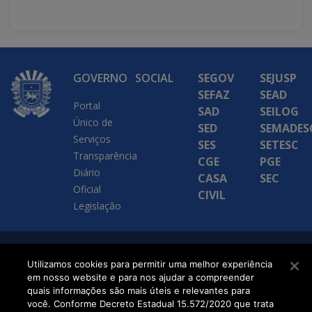
GOVERNO
SOCIAL
SEGOV
SEJUSP
SEFAZ
SEAD
Portal
SAD
SEILOG
Único de
SED
SEMADES
Serviços
SES
SETESC
Transparência
CGE
PGE
Diário
CASA
SEC
Oficial
CIVIL
Legislação
SETDIG | Secretaria-
Utilizamos cookies para permitir uma melhor experiência
em nosso website e para nos ajudar a compreender
Executiva de
quais informações são mais úteis e relevantes para
Transformação Digital
você. Conforme Decreto Estadual 15.572/2020 que trata