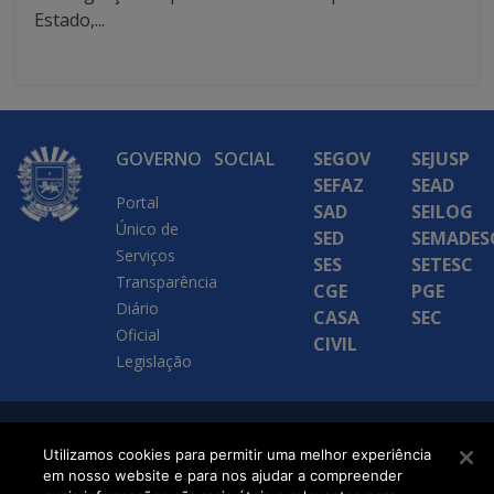
Estado,...
GOVERNO
SOCIAL
SEGOV
SEJUSP
SEFAZ
SEAD
Portal
SAD
SEILOG
Único de
SED
SEMADES
Serviços
SES
SETESC
Transparência
CGE
PGE
Diário
CASA
SEC
Oficial
CIVIL
Legislação
SETDIG | Secretaria-
Utilizamos cookies para permitir uma melhor experiência
Executiva de
em nosso website e para nos ajudar a compreender