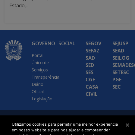
Estado,...
GOVERNO
SOCIAL
SEGOV
SEJUSP
SEFAZ
SEAD
Portal
SAD
SEILOG
Único de
SED
SEMADES
Serviços
SES
SETESC
Transparência
CGE
PGE
Diário
CASA
SEC
Oficial
CIVIL
Legislação
SETDIG | Secretaria-
Utilizamos cookies para permitir uma melhor experiência
Executiva de
em nosso website e para nos ajudar a compreender