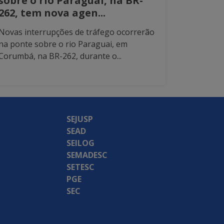
sobre o rio Paraguai, na BR-
262, tem nova agen...
Novas interrupções de tráfego ocorrerão
na ponte sobre o rio Paraguai, em
Corumbá, na BR-262, durante o...
SEJUSP
SEAD
SEILOG
SEMADESC
SETESC
PGE
SEC