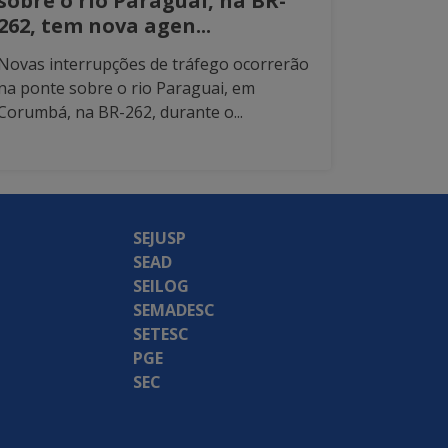
sobre o rio Paraguai, na BR-
262, tem nova agen...
Novas interrupções de tráfego ocorrerão
na ponte sobre o rio Paraguai, em
Corumbá, na BR-262, durante o...
SEJUSP
SEAD
SEILOG
SEMADESC
SETESC
PGE
SEC