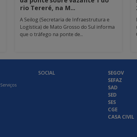
da ponte sobre vazante 1 do
rio Tereré, na M...
A Seilog (Secretaria de Infraestrutura e
Logística) de Mato Grosso do Sul informa
que o tráfego na ponte de...
SOCIAL
SEGOV
SEFAZ
 Serviços
SAD
SED
SES
CGE
CASA CIVIL