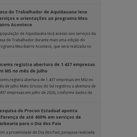
rande. Durante […]
asa do Trabalhador de Aquidauana leva
erviços e orientações ao programa Meu
airro Acontece
 população de Aquidauana terá acesso aos serviços da
asa do Trabalhador durante mais uma edição do
rograma Meu Bairro Acontece, que será realizada no
róximo sábado (8), das 15h […]
ucems registra abertura de 1.437 empresas
m MS no mês de julho
ucems registra abertura de 1.437 empresas em MSz no
ês de julho Mato Grosso do Sul registrou a abertura de
.437 empresas em julho de 2026, conforme dados da
nta […]
esquisa do Procon Estadual aponta
iferença de até 400% em serviços de
arbearia para o Dia dos Pais
om a proximidade do Dia dos Pais, pesquisa realizada