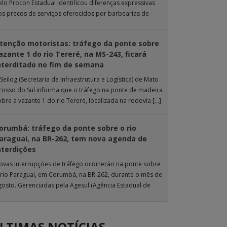
elo Procon Estadual identificou diferenças expressivas
os preços de serviços oferecidos por barbearias de
ampo Grande. O levantamento analisou 18 tipos […]
tenção motoristas: tráfego da ponte sobre
azante 1 do rio Tereré, na MS-243, ficará
nterditado no fim de semana
Seilog (Secretaria de Infraestrutura e Logística) de Mato
rosso do Sul informa que o tráfego na ponte de madeira
obre a vazante 1 do rio Tereré, localizada na rodovia […]
orumbá: tráfego da ponte sobre o rio
araguai, na BR-262, tem nova agenda de
nterdições
ovas interrupções de tráfego ocorrerão na ponte sobre
 rio Paraguai, em Corumbá, na BR-262, durante o mês de
gosto. Gerenciadas pela Agesul (Agência Estadual de
estão de Empreendimentos), as […]
LTIMAS NOTÍCIAS