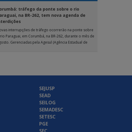
orumbá: tráfego da ponte sobre o rio
araguai, na BR-262, tem nova agenda de
nterdições
ovas interrupções de tráfego ocorrerão na ponte sobre
 rio Paraguai, em Corumbá, na BR-262, durante o mês de
gosto. Gerenciadas pela Agesul (Agência Estadual de
estão de Empreendimentos), as […]
SEJUSP
SEAD
SEILOG
SEMADESC
SETESC
PGE
SEC