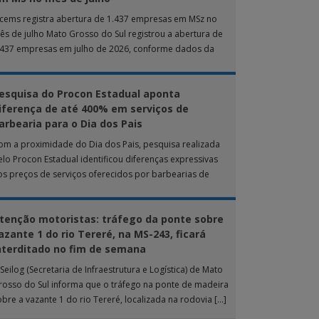
ucems registra abertura de 1.437 empresas em MSz no
ês de julho Mato Grosso do Sul registrou a abertura de
.437 empresas em julho de 2026, conforme dados da
nta […]
esquisa do Procon Estadual aponta
iferença de até 400% em serviços de
arbearia para o Dia dos Pais
om a proximidade do Dia dos Pais, pesquisa realizada
elo Procon Estadual identificou diferenças expressivas
os preços de serviços oferecidos por barbearias de
ampo Grande. O levantamento analisou 18 tipos […]
tenção motoristas: tráfego da ponte sobre
azante 1 do rio Tereré, na MS-243, ficará
nterditado no fim de semana
Seilog (Secretaria de Infraestrutura e Logística) de Mato
rosso do Sul informa que o tráfego na ponte de madeira
obre a vazante 1 do rio Tereré, localizada na rodovia […]