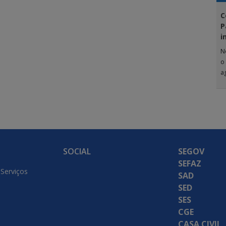
C
P
i
N
o
a
G
SOCIAL
SEGOV
SEFAZ
 Serviços
SAD
SED
SES
CGE
CASA CIVIL