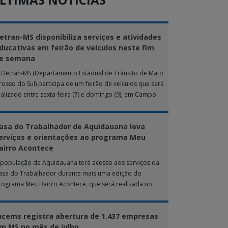
etran-MS disponibiliza serviços e atividades
ducativas em feirão de veículos neste fim
e semana
 Detran-MS (Departamento Estadual de Trânsito de Mato
rosso do Sul) participa de um feirão de veículos que será
ealizado entre sexta-feira (7) e domingo (9), em Campo
rande. Durante […]
asa do Trabalhador de Aquidauana leva
erviços e orientações ao programa Meu
airro Acontece
 população de Aquidauana terá acesso aos serviços da
asa do Trabalhador durante mais uma edição do
rograma Meu Bairro Acontece, que será realizada no
róximo sábado (8), das 15h […]
ucems registra abertura de 1.437 empresas
m MS no mês de julho