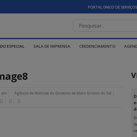
PORTAL ÚNICO DE SERVIÇO
DO ESPECIAL
SALA DE IMPRENSA
CREDENCIAMENTO
AGEN
mage8
V
6 am
Agência de Noticias do Governo de Mato Grosso do Sul
D
e
d
O
G
r