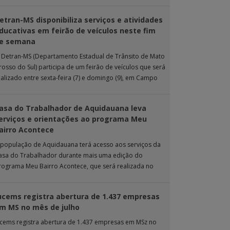
 ação de extensão é realizada […]
etran-MS disponibiliza serviços e atividades
ducativas em feirão de veículos neste fim
e semana
 Detran-MS (Departamento Estadual de Trânsito de Mato
rosso do Sul) participa de um feirão de veículos que será
ealizado entre sexta-feira (7) e domingo (9), em Campo
rande. Durante […]
asa do Trabalhador de Aquidauana leva
erviços e orientações ao programa Meu
airro Acontece
 população de Aquidauana terá acesso aos serviços da
asa do Trabalhador durante mais uma edição do
rograma Meu Bairro Acontece, que será realizada no
róximo sábado (8), das 15h […]
ucems registra abertura de 1.437 empresas
m MS no mês de julho
ucems registra abertura de 1.437 empresas em MSz no