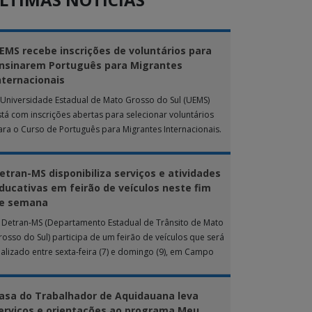
EMS recebe inscrições de voluntários para
nsinarem Português para Migrantes
nternacionais
 Universidade Estadual de Mato Grosso do Sul (UEMS)
stá com inscrições abertas para selecionar voluntários
ara o Curso de Português para Migrantes Internacionais.
 ação de extensão é realizada […]
etran-MS disponibiliza serviços e atividades
ducativas em feirão de veículos neste fim
e semana
 Detran-MS (Departamento Estadual de Trânsito de Mato
rosso do Sul) participa de um feirão de veículos que será
ealizado entre sexta-feira (7) e domingo (9), em Campo
rande. Durante […]
asa do Trabalhador de Aquidauana leva
erviços e orientações ao programa Meu