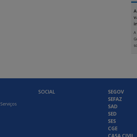
A
v
i
A 
G
s
SOCIAL
SEGOV
SEFAZ
 Serviços
SAD
SED
SES
CGE
CASA CIVIL