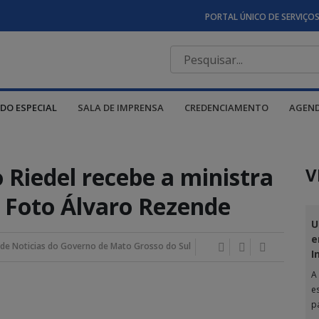
PORTAL ÚNICO DE SERVIÇO
DO ESPECIAL
SALA DE IMPRENSA
CREDENCIAMENTO
AGEN
Riedel recebe a ministra
V
– Foto Álvaro Rezende
U
e
de Noticias do Governo de Mato Grosso do Sul
I
A
e
p