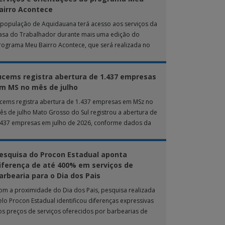
airro Acontece
 população de Aquidauana terá acesso aos serviços da
asa do Trabalhador durante mais uma edição do
rograma Meu Bairro Acontece, que será realizada no
róximo sábado (8), das 15h […]
ucems registra abertura de 1.437 empresas
m MS no mês de julho
ucems registra abertura de 1.437 empresas em MSz no
ês de julho Mato Grosso do Sul registrou a abertura de
.437 empresas em julho de 2026, conforme dados da
nta […]
esquisa do Procon Estadual aponta
iferença de até 400% em serviços de
arbearia para o Dia dos Pais
om a proximidade do Dia dos Pais, pesquisa realizada
elo Procon Estadual identificou diferenças expressivas
os preços de serviços oferecidos por barbearias de
ampo Grande. O levantamento analisou 18 tipos […]