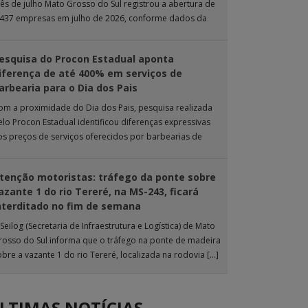
ês de julho Mato Grosso do Sul registrou a abertura de
.437 empresas em julho de 2026, conforme dados da
nta […]
esquisa do Procon Estadual aponta
iferença de até 400% em serviços de
arbearia para o Dia dos Pais
om a proximidade do Dia dos Pais, pesquisa realizada
elo Procon Estadual identificou diferenças expressivas
os preços de serviços oferecidos por barbearias de
ampo Grande. O levantamento analisou 18 tipos […]
tenção motoristas: tráfego da ponte sobre
azante 1 do rio Tereré, na MS-243, ficará
nterditado no fim de semana
Seilog (Secretaria de Infraestrutura e Logística) de Mato
rosso do Sul informa que o tráfego na ponte de madeira
obre a vazante 1 do rio Tereré, localizada na rodovia […]
LTIMAS NOTÍCIAS