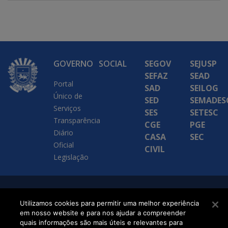
GOVERNO
SOCIAL
SEGOV
SEJUSP
SEFAZ
SEAD
Portal
SAD
SEILOG
Único de
SED
SEMADES
Serviços
SES
SETESC
Transparência
CGE
PGE
Diário
CASA
SEC
Oficial
CIVIL
Legislação
SETDIG | Secretaria-
Utilizamos cookies para permitir uma melhor experiência
Executiva de
em nosso website e para nos ajudar a compreender
quais informações são mais úteis e relevantes para
Transformação Digital