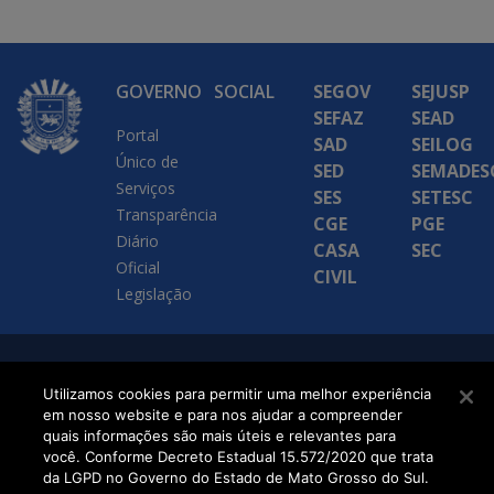
GOVERNO
SOCIAL
SEGOV
SEJUSP
SEFAZ
SEAD
Portal
SAD
SEILOG
Único de
SED
SEMADES
Serviços
SES
SETESC
Transparência
CGE
PGE
Diário
CASA
SEC
Oficial
CIVIL
Legislação
SETDIG | Secretaria-
Utilizamos cookies para permitir uma melhor experiência
Executiva de
em nosso website e para nos ajudar a compreender
quais informações são mais úteis e relevantes para
Transformação Digital
você. Conforme Decreto Estadual 15.572/2020 que trata
da LGPD no Governo do Estado de Mato Grosso do Sul.