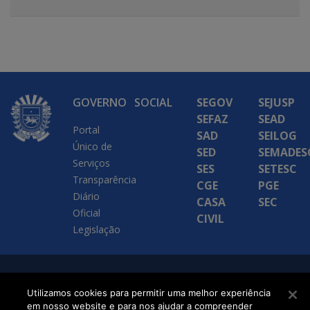
Empreendimentos), as […]
GOVERNO
SOCIAL
SEGOV
SEJUSP
SEFAZ
SEAD
Portal
SAD
SEILOG
Único de
SED
SEMADES
Serviços
SES
SETESC
Transparência
CGE
PGE
Diário
CASA
SEC
Oficial
CIVIL
Legislação
SETDIG | Secretaria-
Utilizamos cookies para permitir uma melhor experiência
Executiva de
em nosso website e para nos ajudar a compreender