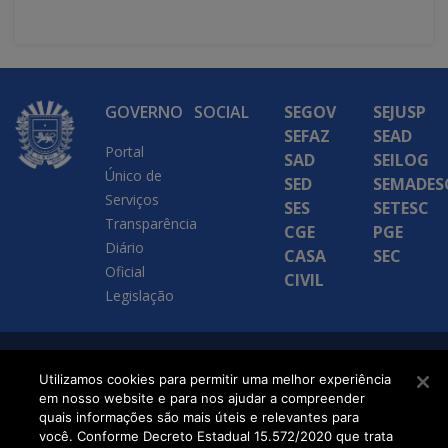
GOVERNO
SOCIAL
SEGOV
SEJUSP
SEFAZ
SEAD
Portal
SAD
SEILOG
Único de
SED
SEMADES
Serviços
SES
SETESC
Transparência
CGE
PGE
Diário
CASA
SEC
Oficial
CIVIL
Legislação
SETDIG | Secretaria-
Utilizamos cookies para permitir uma melhor experiência
em nosso website e para nos ajudar a compreender
Executiva de
quais informações são mais úteis e relevantes para
Transformação Digital
você. Conforme Decreto Estadual 15.572/2020 que trata