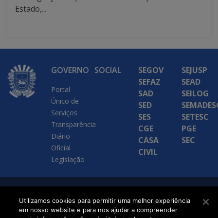
Estado,...
GOVERNO
SOCIAL
SEGOV
SEJUSP
SEFAZ
SEAD
Portal
SAD
SEILOG
Único de
SED
SEMADES
Serviços
SES
SETESC
Transparência
CGE
PGE
Diário
CASA
SEC
Oficial
CIVIL
Legislação
SETDIG | Secretaria-
Utilizamos cookies para permitir uma melhor experiência
Executiva de
em nosso website e para nos ajudar a compreender