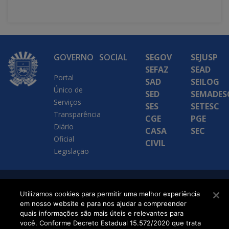
GOVERNO
SOCIAL
SEGOV
SEJUSP
SEFAZ
SEAD
Portal
SAD
SEILOG
Único de
SED
SEMADES
Serviços
SES
SETESC
Transparência
CGE
PGE
Diário
CASA
SEC
Oficial
CIVIL
Legislação
SETDIG | Secretaria-
Utilizamos cookies para permitir uma melhor experiência
em nosso website e para nos ajudar a compreender
Executiva de
quais informações são mais úteis e relevantes para
Transformação Digital
você. Conforme Decreto Estadual 15.572/2020 que trata