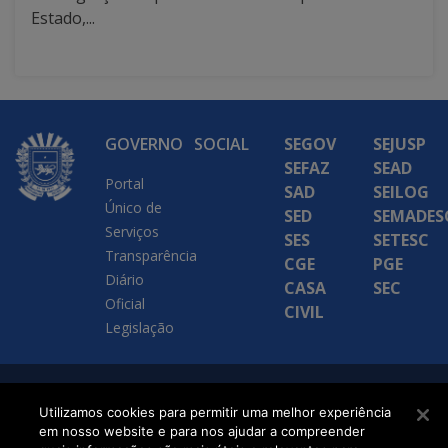
Estado,...
GOVERNO
SOCIAL
SEGOV
SEJUSP
SEFAZ
SEAD
Portal
SAD
SEILOG
Único de
SED
SEMADES
Serviços
SES
SETESC
Transparência
CGE
PGE
Diário
CASA
SEC
Oficial
CIVIL
Legislação
SETDIG | Secretaria-
Utilizamos cookies para permitir uma melhor experiência
Executiva de
em nosso website e para nos ajudar a compreender