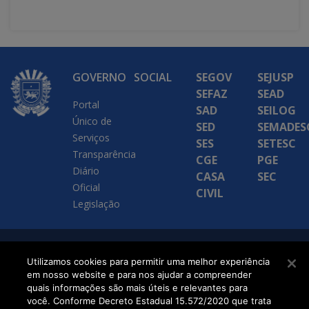
GOVERNO
SOCIAL
SEGOV
SEJUSP
SEFAZ
SEAD
Portal
SAD
SEILOG
Único de
SED
SEMADES
Serviços
SES
SETESC
Transparência
CGE
PGE
Diário
CASA
SEC
Oficial
CIVIL
Legislação
SETDIG | Secretaria-
Utilizamos cookies para permitir uma melhor experiência
em nosso website e para nos ajudar a compreender
Executiva de
quais informações são mais úteis e relevantes para
Transformação Digital
você. Conforme Decreto Estadual 15.572/2020 que trata