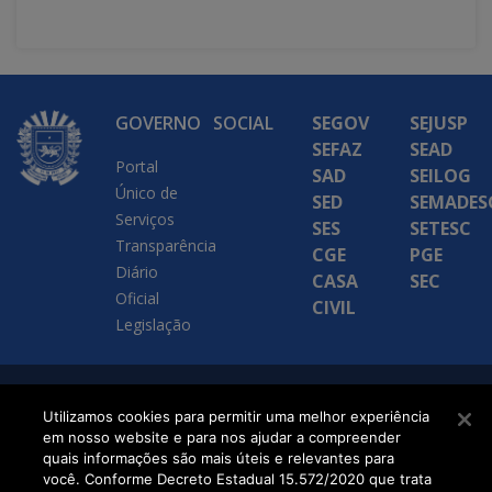
GOVERNO
SOCIAL
SEGOV
SEJUSP
SEFAZ
SEAD
Portal
SAD
SEILOG
Único de
SED
SEMADES
Serviços
SES
SETESC
Transparência
CGE
PGE
Diário
CASA
SEC
Oficial
CIVIL
Legislação
SETDIG | Secretaria-
Utilizamos cookies para permitir uma melhor experiência
em nosso website e para nos ajudar a compreender
Executiva de
quais informações são mais úteis e relevantes para
Transformação Digital
você. Conforme Decreto Estadual 15.572/2020 que trata