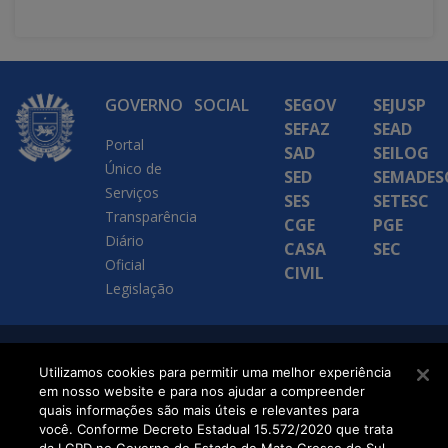
GOVERNO
SOCIAL
SEGOV
SEJUSP
SEFAZ
SEAD
Portal
SAD
SEILOG
Único de
SED
SEMADES
Serviços
SES
SETESC
Transparência
CGE
PGE
Diário
CASA
SEC
Oficial
CIVIL
Legislação
SETDIG | Secretaria-
Utilizamos cookies para permitir uma melhor experiência
em nosso website e para nos ajudar a compreender
Executiva de
quais informações são mais úteis e relevantes para
Transformação Digital
você. Conforme Decreto Estadual 15.572/2020 que trata