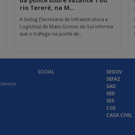
da ponte sobre vazante 1 do
rio Tereré, na M...
A Seilog (Secretaria de Infraestrutura e
Logística) de Mato Grosso do Sul informa
que o tráfego na ponte de...
SOCIAL
SEGOV
SEFAZ
 Serviços
SAD
SED
SES
CGE
CASA CIVIL