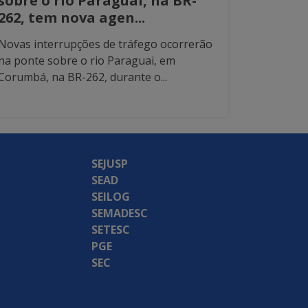
sobre o rio Paraguai, na BR-
262, tem nova agen...
Novas interrupções de tráfego ocorrerão
na ponte sobre o rio Paraguai, em
Corumbá, na BR-262, durante o...
SEJUSP
SEAD
SEILOG
SEMADESC
SETESC
PGE
SEC