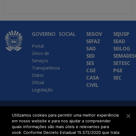
GOVERNO
SOCIAL
SEGOV
SEJUSP
SEFAZ
SEAD
Portal
SAD
SEILOG
Único de
SED
SEMADES
Serviços
SES
SETESC
Transparência
CGE
PGE
Diário
CASA
SEC
Oficial
CIVIL
Legislação
SETDIG | Secretaria-
Utilizamos cookies para permitir uma melhor experiência
em nosso website e para nos ajudar a compreender
Executiva de
quais informações são mais úteis e relevantes para
Transformação Digital
você. Conforme Decreto Estadual 15.572/2020 que trata