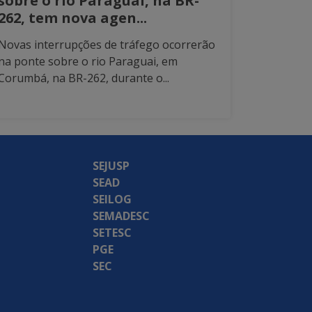
sobre o rio Paraguai, na BR-
262, tem nova agen...
Novas interrupções de tráfego ocorrerão
na ponte sobre o rio Paraguai, em
Corumbá, na BR-262, durante o...
SEJUSP
SEAD
SEILOG
SEMADESC
SETESC
PGE
SEC